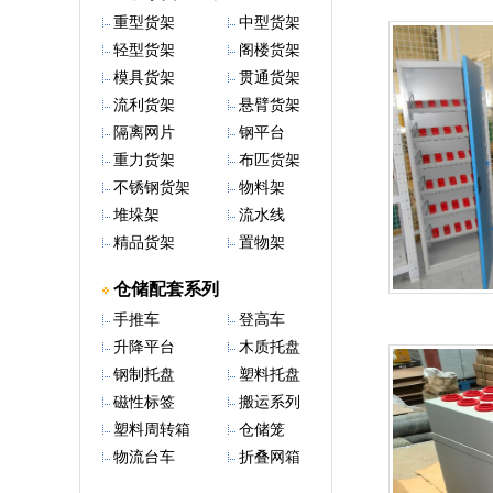
重型货架
中型货架
轻型货架
阁楼货架
模具货架
贯通货架
流利货架
悬臂货架
隔离网片
钢平台
重力货架
布匹货架
不锈钢货架
物料架
堆垛架
流水线
精品货架
置物架
仓储配套系列
手推车
登高车
升降平台
木质托盘
钢制托盘
塑料托盘
磁性标签
搬运系列
塑料周转箱
仓储笼
物流台车
折叠网箱