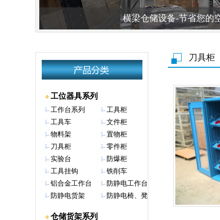
横梁仓储设备-节省您的空间
刀具柜
工位器具系列
工作台系列
工具柜
工具车
文件柜
物料架
置物柜
刀具柜
零件柜
实验台
防爆柜
工具挂钩
铁削车
铝合金工作台
防静电工作台
防静电货架
防静电椅、凳
仓储货架系列