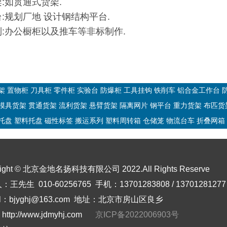
架:如贯通式货架.
台:规划厂地 设计钢结构平台.
系列:办公橱柜以及推车等非标制作.
架
置物柜
刀具柜
零件柜
实验台
防爆柜
工具挂钩
铁削车
铝合金工作台
模具货架
贯通货架
流利货架
悬臂货架
隔离网片
钢平台
重力货架
布匹货
托盘
塑料托盘
磁性标签
搬运系列
塑料周转箱
仓储笼
物流台车
折叠网箱
right © 北京金地名扬科技有限公司 2022.All Rights Reserve
王先生 010-60256765 手机：13701283808 / 13701281277
il：bjyghj@163.com 地址：北京市房山区良乡
ttp://www.jdmyhj.com
京ICP备2022006903号