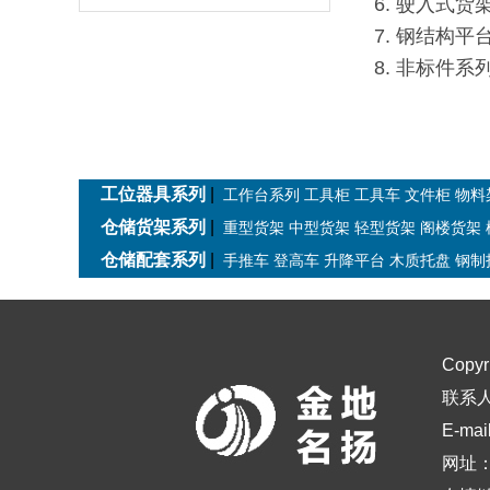
6. 驶入式货
7. 钢结构平
8. 非标件
工位器具系列
|
工作台系列
工具柜
工具车
文件柜
物料
仓储货架系列
|
重型货架
中型货架
轻型货架
阁楼货架
仓储配套系列
|
手推车
登高车
升降平台
木质托盘
钢制
Copy
联系人：
E-ma
网址：h