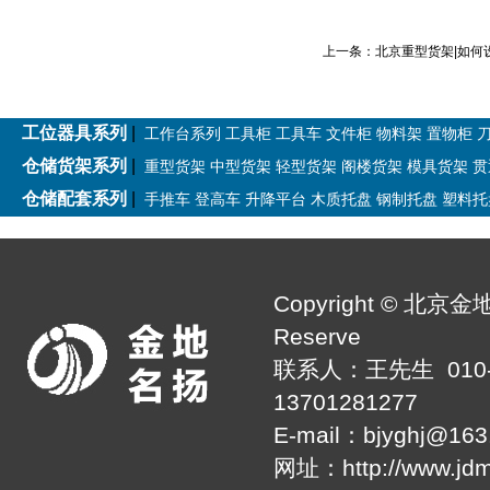
上一条：
北京重型货架|如何
工位器具系列
|
工作台系列
工具柜
工具车
文件柜
物料架
置物柜
仓储货架系列
|
重型货架
中型货架
轻型货架
阁楼货架
模具货架
贯
仓储配套系列
|
手推车
登高车
升降平台
木质托盘
钢制托盘
塑料托
Copyright © 北京金
Reserve
联系人：王先生 010-60
13701281277
E-mail：bjyghj
网址：http://www.jd