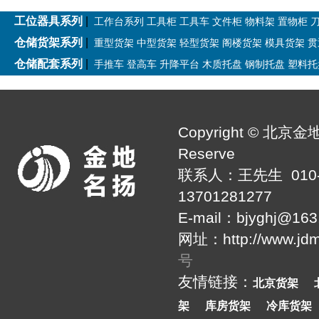
工位器具系列
|
工作台系列
工具柜
工具车
文件柜
物料架
置物柜
仓储货架系列
|
重型货架
中型货架
轻型货架
阁楼货架
模具货架
贯
仓储配套系列
|
手推车
登高车
升降平台
木质托盘
钢制托盘
塑料托
Copyright © 北京金
Reserve
联系人：王先生 010-60
13701281277
E-mail：bjyghj
网址：http://www.jd
号
友情链接：
北京货架
架
库房货架
冷库货架