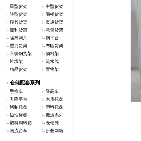
重型货架
中型货架
轻型货架
阁楼货架
模具货架
贯通货架
流利货架
悬臂货架
隔离网片
钢平台
重力货架
布匹货架
不锈钢货架
物料架
堆垛架
流水线
精品货架
置物架
仓储配套系列
手推车
登高车
升降平台
木质托盘
钢制托盘
塑料托盘
磁性标签
搬运系列
塑料周转箱
仓储笼
物流台车
折叠网箱